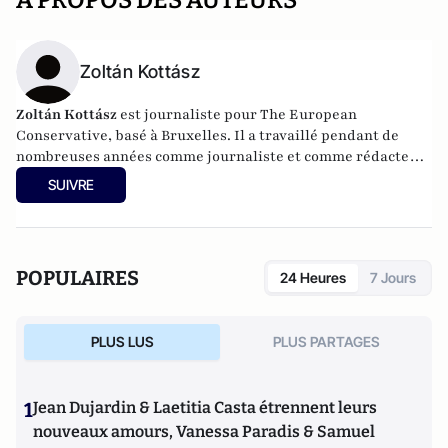
A PROPOS DES AUTEURS
Zoltán Kottász
Zoltán Kottász
est journaliste pour The European
Conservative, basé à Bruxelles. Il a travaillé pendant de
nombreuses années comme journaliste et comme rédacteur
en chef du service étranger du quotidien hongrois Magyar
SUIVRE
Nemzet. Il s'intéresse principalement à la politique
européenne.
POPULAIRES
24 Heures
7 Jours
PLUS LUS
PLUS PARTAGES
1
Jean Dujardin & Laetitia Casta étrennent leurs
nouveaux amours, Vanessa Paradis & Samuel