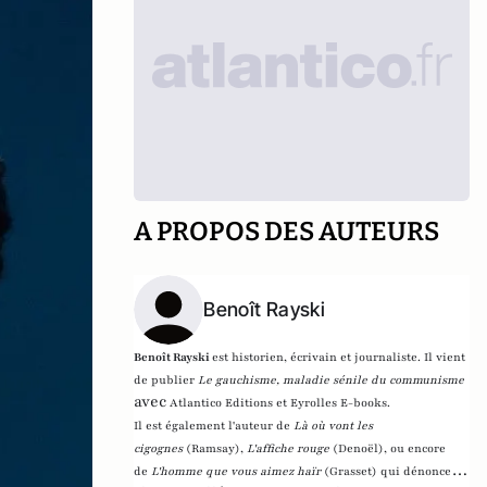
A PROPOS DES AUTEURS
Benoît Rayski
Benoît Rayski
est historien, écrivain et journaliste. Il vient
de publier
Le gauchisme, maladie sénile du communisme
avec
Atlantico Editions et Eyrolles E-books.
Il est également l'auteur de
Là où vont les
cigognes
(Ramsay),
L'affiche rouge
(Denoël), ou encore
de
L'homme que vous aimez haïr
(Grasset)
qui dénonce l'