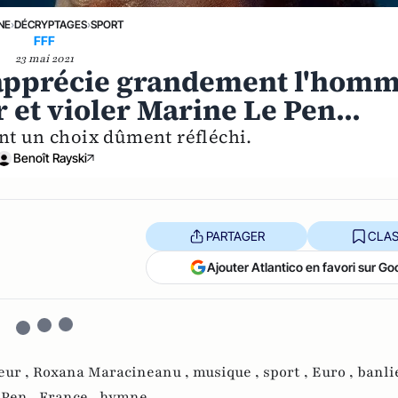
NE
›
DÉCRYPTAGES
›
SPORT
FFF
23 mai 2021
 apprécie grandement l'hom
 et violer Marine Le Pen...
nt un choix dûment réfléchi.
Benoît Rayski
PARTAGER
CLAS
Ajouter Atlantico en favori sur Go
eur ,
Roxana Maracineanu ,
musique ,
sport ,
Euro ,
banli
 Pen ,
France ,
hymne