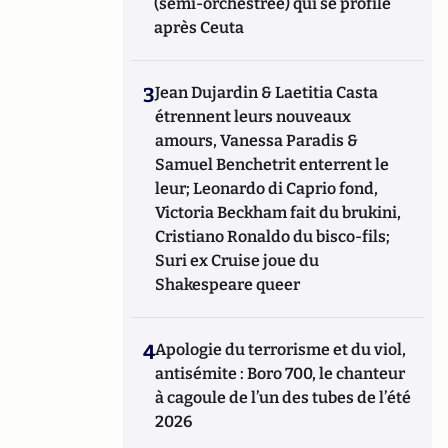
(semi-orchestrée) qui se profile
après Ceuta
3
Jean Dujardin & Laetitia Casta
étrennent leurs nouveaux
amours, Vanessa Paradis &
Samuel Benchetrit enterrent le
leur; Leonardo di Caprio fond,
Victoria Beckham fait du brukini,
Cristiano Ronaldo du bisco-fils;
Suri ex Cruise joue du
Shakespeare queer
4
Apologie du terrorisme et du viol,
antisémite : Boro 700, le chanteur
à cagoule de l’un des tubes de l’été
2026