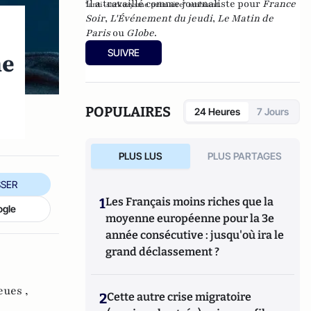
Il a travaillé comme journaliste pour
France
"anti-sarkozysme primaire" ambiant.
Soir
,
L'Événement du jeudi
,
Le Matin de
Paris
ou
Globe
.
SUIVRE
me
POPULAIRES
24 Heures
7 Jours
PLUS LUS
PLUS PARTAGES
SER
1
Les Français moins riches que la
ogle
moyenne européenne pour la 3e
année consécutive : jusqu'où ira le
grand déclassement ?
eues ,
2
Cette autre crise migratoire