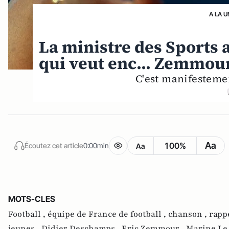
A LA U
La ministre des Sports
qui veut enc... Zemmour
C'est manifesteme
Aa
100%
Écoutez cet article
0:00min
Aa
MOTS-CLES
Football ,
équipe de France de football ,
chanson ,
rapp
jeunes ,
Didier Deschamps ,
Eric Zemmour ,
Marine Le