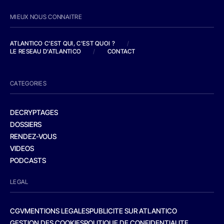
MIEUX NOUS CONNAITRE
ATLANTICO C'EST QUI, C'EST QUOI ?
/
LE RESEAU D'ATLANTICO
/
CONTACT
CATEGORIES
DECRYPTAGES
DOSSIERS
RENDEZ-VOUS
VIDEOS
PODCASTS
LEGAL
CGV
MENTIONS LEGALES
PUBLICITE SUR ATLANTICO
GESTION DES COOKIES
POLITIQUE DE CONFIDENTIALITE