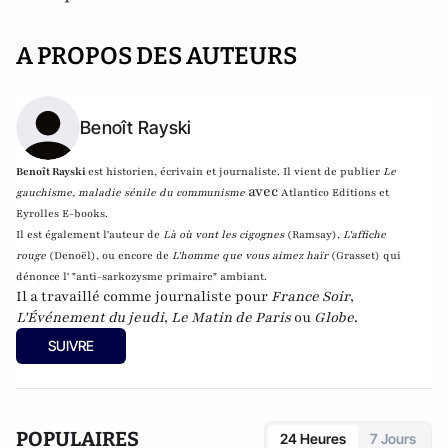
A PROPOS DES AUTEURS
Benoît Rayski
Benoît Rayski
est historien, écrivain et journaliste. Il vient de publier
Le
avec
gauchisme, maladie sénile du communisme
Atlantico Editions et
Eyrolles E-books.
Il est également l'auteur de
Là où vont les cigognes
(Ramsay),
L'affiche
rouge
(Denoël), ou encore de
L'homme que vous aimez haïr
(Grasset)
qui
dénonce l' "anti-sarkozysme primaire" ambiant.
Il a travaillé comme journaliste pour
France Soir
,
L'Événement du jeudi
,
Le Matin de Paris
ou
Globe
.
SUIVRE
POPULAIRES
24 Heures
7 Jours