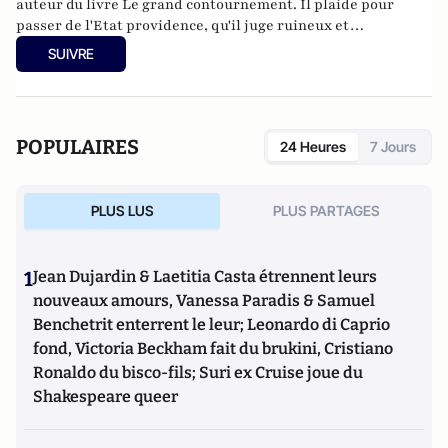
auteur du livre Le grand contournement. Il plaide pour
passer de l'Etat providence, qu'il juge ruineux et
infantilisant, à une société de confiance bâtie sur
SUIVRE
l'autonomie des citoyens et la liberté. Un projet qui pourrait
se concrétiser par un Etat moins dispendieux et recentré
sur ses missions régaliennes ; une "flat tax", et l'ouverture
des assurances sociales à la concurrence ; le recours
POPULAIRES
24 Heures
7 Jours
systématique aux référendums ; une autonomie totale des
écoles ; l'instauration d'un marché encadré du cannabis.
PLUS LUS
PLUS PARTAGES
1
Jean Dujardin & Laetitia Casta étrennent leurs
nouveaux amours, Vanessa Paradis & Samuel
Benchetrit enterrent le leur; Leonardo di Caprio
fond, Victoria Beckham fait du brukini, Cristiano
Ronaldo du bisco-fils; Suri ex Cruise joue du
Shakespeare queer