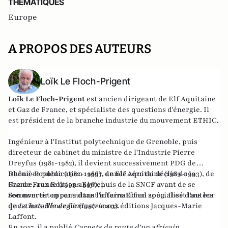
THEMATIQUES
Europe
A PROPOS DES AUTEURS
Loïk Le Floch-Prigent
Loïk Le Floch-Prigent
est ancien dirigeant de Elf Aquitaine
et Gaz de France, et spécialiste des questions d'énergie. Il
est président de la branche industrie du mouvement ETHIC.
Ingénieur à l'Institut polytechnique de Grenoble, puis
directeur de cabinet du ministre de l'Industrie Pierre
Dreyfus (1981-1982), il devient successivement PDG de
Rhône-Poulenc (1982-1986), de Elf Aquitaine (1989-1993), de
Dernière publication :
1997, année zéro du déclin de la
Gaz de France (1993-1996), puis de la SNCF avant de se
France
, aux Editions Elytel.
reconvertir en consultant international spécialisé dans les
Son nom est apparu dans l'affaire Elf en 2003. Il est l'auteur
questions d'énergie (1997-2003).
de
La bataille de l'industrie
aux éditions Jacques-Marie
Laffont.
En 2017, il a publié
Carnets de route d'un africain
.