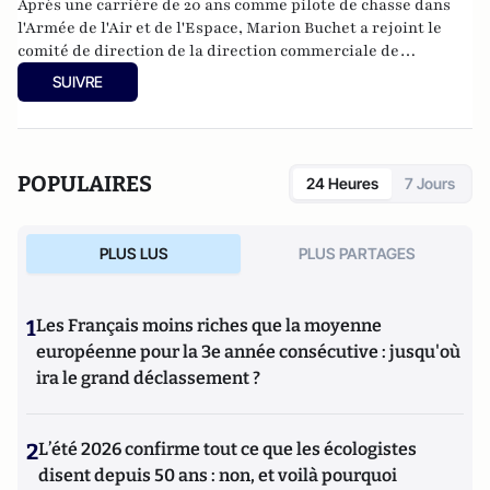
Après une carrière de 20 ans comme pilote de chasse dans
l'Armée de l'Air et de l'Espace, Marion Buchet a rejoint le
comité de direction de la direction commerciale de
TEHTRIS. Elle dirige actuellement le centre de veille et de
SUIVRE
réponse à incident cyber du secteur de l’aviation (CERT
aviation - Computer Emergency Response Team).
POPULAIRES
24 Heures
7 Jours
PLUS LUS
PLUS PARTAGES
1
Les Français moins riches que la moyenne
européenne pour la 3e année consécutive : jusqu'où
ira le grand déclassement ?
2
L’été 2026 confirme tout ce que les écologistes
disent depuis 50 ans : non, et voilà pourquoi