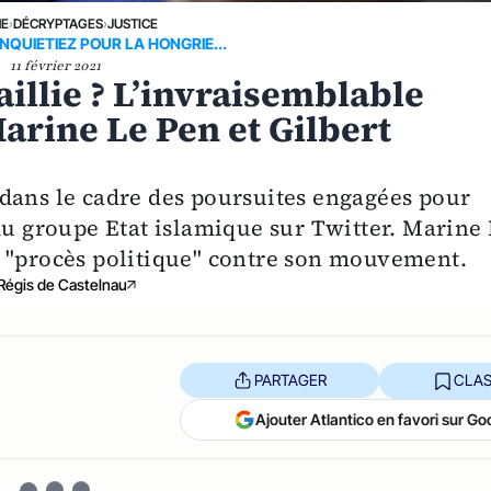
NE
›
DÉCRYPTAGES
›
JUSTICE
NQUIETIEZ POUR LA HONGRIE...
11 février 2021
illie ? L’invraisemblable
Marine Le Pen et Gilbert
dans le cadre des poursuites engagées pour
du groupe Etat islamique sur Twitter. Marine
n "procès politique" contre son mouvement.
Régis de Castelnau
PARTAGER
CLAS
Ajouter Atlantico en favori sur Go