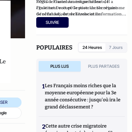
l’ONG « France Amérique latine », Il a
Régis de Castelnau est président de
également occupé le poste de Secrétaire
l’Institut Droit et Gestion Locale organisme
Général Adjoint de l’Association
de réflexion, de recherche et de formation
Internationale des Juristes Démocrates,
dédié aux rapports entre l’Action Publique
SUIVRE
organisation ayant statut consultatif auprès
et le Droit.
de l’ONU.
POPULAIRES
24 Heures
7 Jours
 Le
PLUS LUS
PLUS PARTAGES
1
Les Français moins riches que la
moyenne européenne pour la 3e
année consécutive : jusqu'où ira le
SER
grand déclassement ?
ogle
2
Cette autre crise migratoire