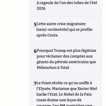
à cagoule de l’un des tubes de l’été
2026
5
Cette autre crise migratoire
(semi-orchestrée) qui se profile
après Ceuta
6
Pourquoi Trump est plus légitime
pour réclamer des comptes aux
géants du pétrole américains que
Mélenchon à Total
7
Le Point révèle ce qu'on sniffe à
l'Elysée, Marianne que Xavier Niel
hacke l'Etat; Le Nobel de la Paix
russe donne une leçon de
courage, l'ex PM australien une