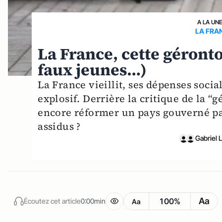
A LA UN
LA FRA
La France, cette géronto
faux jeunes…)
La France vieillit, ses dépenses socia
explosif. Derrière la critique de la “
encore réformer un pays gouverné par 
assidus ?
Gabriel 
Aa
100%
Écoutez cet article
0:00min
Aa