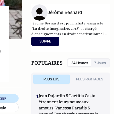
Jérôme Besnard
Jérôme Besnard est journaliste, essayiste
(La droite imaginaire, 2018) et chargé
d’enseignements en droit constitutionnel à
l’Université Paris Cité.
SUIVRE
n
POPULAIRES
24 Heures
7 Jours
PLUS LUS
PLUS PARTAGES
1
Jean Dujardin & Laetitia Casta
SER
étrennent leurs nouveaux
ogle
amours, Vanessa Paradis &