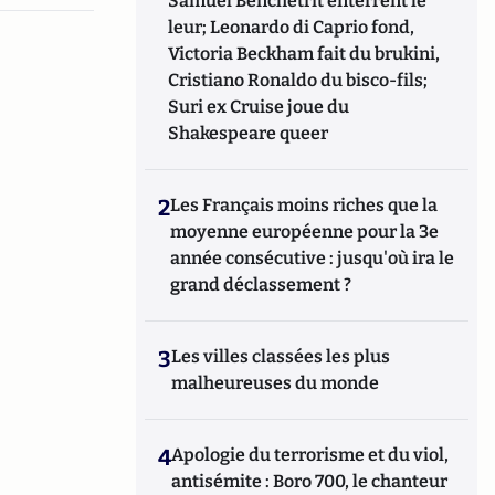
Samuel Benchetrit enterrent le
leur; Leonardo di Caprio fond,
Victoria Beckham fait du brukini,
Cristiano Ronaldo du bisco-fils;
Suri ex Cruise joue du
Shakespeare queer
2
Les Français moins riches que la
moyenne européenne pour la 3e
année consécutive : jusqu'où ira le
grand déclassement ?
3
Les villes classées les plus
malheureuses du monde
4
Apologie du terrorisme et du viol,
antisémite : Boro 700, le chanteur