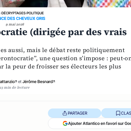
E
›
DÉCRYPTAGES
›
POLITIQUE
NCE DES CHEVEUX GRIS
9 mai 2026
cratie (dirigée par des vrais
les aussi, mais le débat reste politiquement
gérontocratie”, une question s’impose : peut-o
la peur de froisser ses électeurs les plus
Lattanzio
et
Jérôme Besnard
13 min de lecture
PARTAGER
CLAS
Ajouter Atlantico en favori sur Go