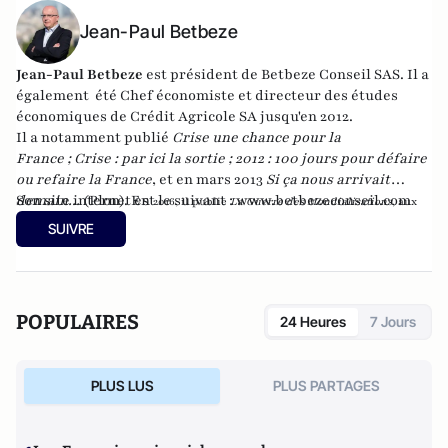
Jean-Paul Betbeze
Jean-Paul Betbeze
est président de Betbeze Conseil SAS. Il a
également été Chef économiste et directeur des études
économiques de Crédit Agricole SA jusqu'en 2012.
Il a notamment publié
Crise une chance pour la
France
;
Crise : par ici la sortie
;
2012 : 100 jours pour défaire
ou refaire la France
, et en mars 2013
Si ça nous arrivait
demain...
Son site internet est le suivant :
(Plon). En
www.betbezeconseil.com
2016, il publie
La Guerre des Mondialisations
, aux
et en 2017 "La France, ce malade imaginaire"
éditions
Economica
SUIVRE
chez le même éditeur.
POPULAIRES
24 Heures
7 Jours
PLUS LUS
PLUS PARTAGES