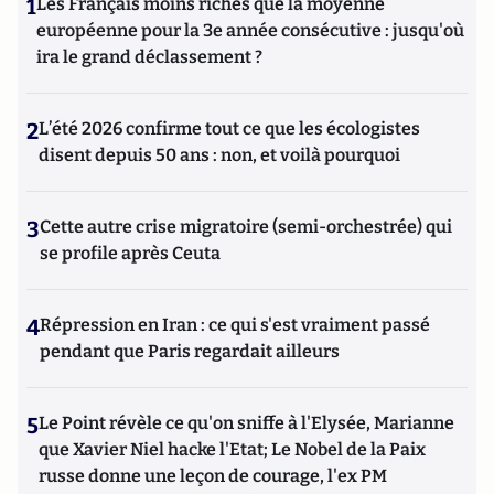
1
Les Français moins riches que la moyenne
européenne pour la 3e année consécutive : jusqu'où
ira le grand déclassement ?
2
L’été 2026 confirme tout ce que les écologistes
disent depuis 50 ans : non, et voilà pourquoi
3
Cette autre crise migratoire (semi-orchestrée) qui
se profile après Ceuta
4
Répression en Iran : ce qui s'est vraiment passé
pendant que Paris regardait ailleurs
5
Le Point révèle ce qu'on sniffe à l'Elysée, Marianne
que Xavier Niel hacke l'Etat; Le Nobel de la Paix
russe donne une leçon de courage, l'ex PM