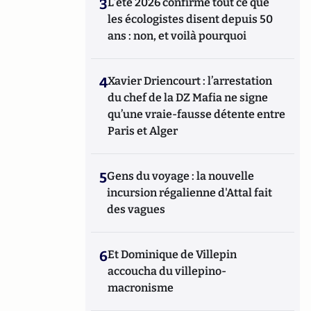
3
L’été 2026 confirme tout ce que
les écologistes disent depuis 50
ans : non, et voilà pourquoi
4
Xavier Driencourt : l’arrestation
du chef de la DZ Mafia ne signe
qu’une vraie-fausse détente entre
Paris et Alger
5
Gens du voyage : la nouvelle
incursion régalienne d'Attal fait
des vagues
6
Et Dominique de Villepin
accoucha du villepino-
macronisme