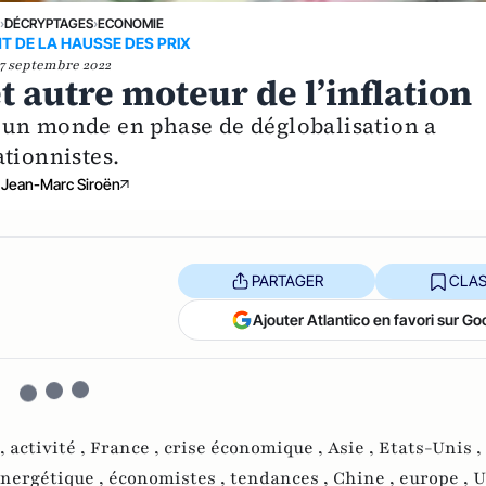
E
›
DÉCRYPTAGES
›
ECONOMIE
 DE LA HAUSSE DES PRIX
7 septembre 2022
t autre moteur de l’inflation
’un monde en phase de déglobalisation a
tionnistes.
Jean-Marc Siroën
PARTAGER
CLAS
Ajouter Atlantico en favori sur Go
 ,
activité ,
France ,
crise économique ,
Asie ,
Etats-Unis ,
énergétique ,
économistes ,
tendances ,
Chine ,
europe ,
U