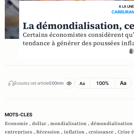
A LA UN
CARBURANT
La démondialisation, ce
Certains économistes considèrent qu
tendance à générer des poussées infla
Aa
100%
Écoutez cet article
0:00min
Aa
MOTS-CLES
Economie ,
dollar ,
mondialisation ,
démondialisation
entreprises ,
Récession ,
inflation ,
croissance ,
Crise 