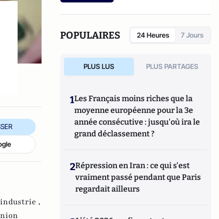
l'auteur d'un récit romancé (en trois tomes)
autour de l'économiste J.M. Keynes : "Mr
Keynes et les extravagants". Site :
www.jean-
marcsiroen.dauphine.
fr
POPULAIRES
24 Heures
7 Jours
PLUS LUS
PLUS PARTAGES
1
Les Français moins riches que la
moyenne européenne pour la 3e
année consécutive : jusqu'où ira le
SER
grand déclassement ?
ogle
2
Répression en Iran : ce qui s'est
vraiment passé pendant que Paris
regardait ailleurs
industrie ,
nion