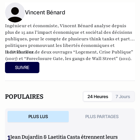
Vincent Bénard
Ingénieur et économiste, Vincent Bénard analyse depuis
plus de 15 ans l’impact économique et sociétal des décisions
publiques, pour le compte de plusieurs think tanks et partis
politiques promouvant les libertés économiques et
individuelles.
Il est l'auteur de deux ouvrages “Logement, Crise Publique”
(2007) et “Foreclosure Gate, les gangs de Wall Street” (2011).
SUIVRE
POPULAIRES
24 Heures
7 Jours
PLUS LUS
PLUS PARTAGES
1
Jean Dujardin & Laetitia Casta étrennent leurs