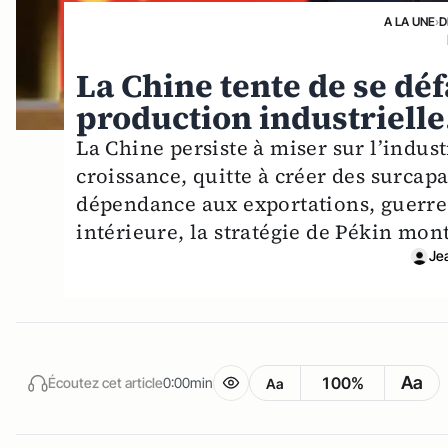
A LA UNE
›
D
La Chine tente de se déf
production industriell
La Chine persiste à miser sur l’indus
croissance, quitte à créer des surcapa
dépendance aux exportations, guerre
intérieure, la stratégie de Pékin mont
Je
Aa
100%
Écoutez cet article
0:00min
Aa