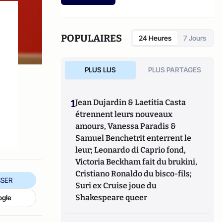
Tech et à Lille I
.
POPULAIRES
24 Heures
7 Jours
PLUS LUS
PLUS PARTAGES
1
Jean Dujardin & Laetitia Casta
étrennent leurs nouveaux
amours, Vanessa Paradis &
Samuel Benchetrit enterrent le
leur; Leonardo di Caprio fond,
Victoria Beckham fait du brukini,
Cristiano Ronaldo du bisco-fils;
SER
Suri ex Cruise joue du
Shakespeare queer
ogle