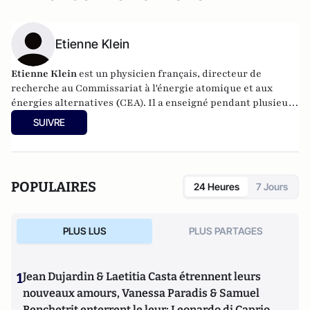
Etienne Klein
Etienne Klein
est un physicien français, directeur de
recherche au Commissariat à l'énergie atomique et aux
énergies alternatives
(
CEA). Il a enseigné pendant plusieurs
années la physique quantique et la physique des particules
SUIVRE
à l’École centrale Paris, et est actuellement professeur de
philosophie des sciences. Ila publié de nombreux ouvrages
et essais dont, en février 2017,
Matière à contredire
(Editions de l'Observatoire). Il est l'auteur de
En cherchant
POPULAIRES
24 Heures
7 Jours
Majorana, le physicien absolu
, élu meilleur livre 2013 dans la
catégorie Sciences par le magazine Lire.
PLUS LUS
PLUS PARTAGES
1
Jean Dujardin & Laetitia Casta étrennent leurs
nouveaux amours, Vanessa Paradis & Samuel
Benchetrit enterrent le leur; Leonardo di Caprio