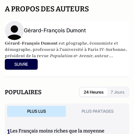
A PROPOS DES AUTEURS
Gérard-François Dumont
Gérard-François Dumont
est géographe, économiste et
démographe, professeur à l'université à Paris IV-Sorbonne,
président de la revue
Population & Avenir
, auteur
notamment de
Populations et Territoires de France en 2030
SUIVRE
(L’Harmattan),
et
de
Géopolitique de l’Europe
(Armand
Colin).
POPULAIRES
24 Heures
7 Jours
PLUS LUS
PLUS PARTAGES
1
Les Français moins riches que la moyenne