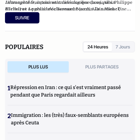
Islamophobie, intoxication idéologique
L'étrangeté française
sont devenus des classiques. Philippe
(2019, Albin
Michel) et
d'Iribarne a publié avec Bernard Bourdin
Le grand déclassement
(2022, Albin Michel)
La nation : Une
ou
ressource d'avenir
L'islam devant la démocratie
chez Artège éditions (2022).
(Gallimard, 2013).
SUIVRE
POPULAIRES
24 Heures
7 Jours
PLUS LUS
PLUS PARTAGES
1
Répression en Iran : ce qui s'est vraiment passé
pendant que Paris regardait ailleurs
2
Immigration : les (très) faux-semblants européens
après Ceuta