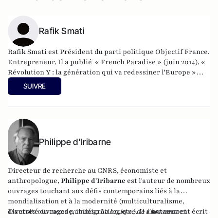
Rafik Smati
Rafik Smati est Président du parti politique Objectif France.
Entrepreneur, Il a publié « French Paradise » (juin 2014), «
Révolution Y : la génération qui va redessiner l'Europe »
(2013), « Eloge de la vitesse : la revanche de la génération
SUIVRE
texto » (2011), « Vers un capitalisme féminin » (2010).
Philippe d'Iribarne
Directeur de recherche au CNRS, économiste et
anthropologue,
Philippe d'Iribarne
est l'auteur de nombreux
ouvrages touchant aux défis contemporains liés à la
mondialisation et à la modernité (multiculturalisme,
diversité du monde, immigration, etc.). Il a notamment écrit
D'autres ouvrages publiés :
La logique de l'honneur
et