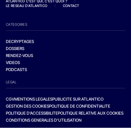
ATLANTICO C'EST QUI, C'EST QUOI ?
/
LE RESEAU D'ATLANTICO
/
CONTACT
CATEGORIES
DECRYPTAGES
DOSSIERS
RENDEZ-VOUS
VIDEOS
PODCASTS
LEGAL
CGV
MENTIONS LEGALES
PUBLICITE SUR ATLANTICO
GESTION DES COOKIES
POLITIQUE DE CONFIDENTIALITE
POLITIQUE D’ACCESSIBILITE
POLITIQUE RELATIVE AUX COOKIES
CONDITIONS GENERALES D’UTILISATION