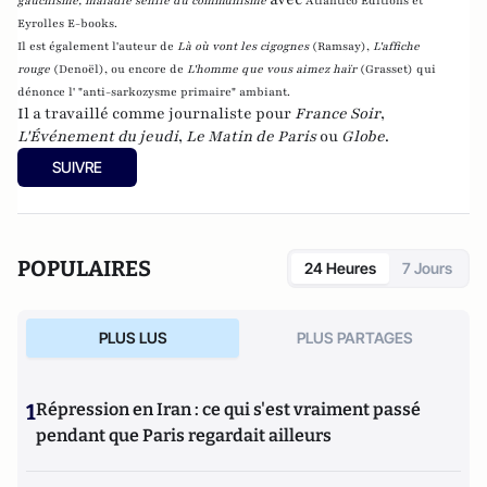
gauchisme, maladie sénile du communisme
Atlantico Editions et
Eyrolles E-books.
Il est également l'auteur de
Là où vont les cigognes
(Ramsay),
L'affiche
rouge
(Denoël), ou encore de
L'homme que vous aimez haïr
(Grasset)
qui
dénonce l' "anti-sarkozysme primaire" ambiant.
Il a travaillé comme journaliste pour
France Soir
,
L'Événement du jeudi
,
Le Matin de Paris
ou
Globe
.
SUIVRE
POPULAIRES
24 Heures
7 Jours
PLUS LUS
PLUS PARTAGES
1
Répression en Iran : ce qui s'est vraiment passé
pendant que Paris regardait ailleurs