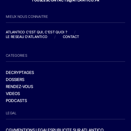
TOUSLESCONTACTS@ATLANTICO.FR
MIEUX NOUS CONNAITRE
ATLANTICO C'EST QUI, C'EST QUOI ?
/
LE RESEAU D'ATLANTICO
/
CONTACT
CATEGORIES
DECRYPTAGES
DOSSIERS
RENDEZ-VOUS
VIDEOS
PODCASTS
LEGAL
CGV
MENTIONS LEGALES
PUBLICITE SUR ATLANTICO