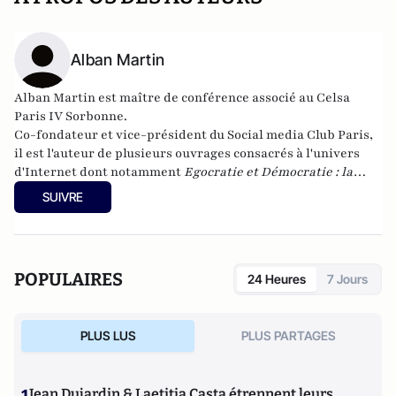
Alban Martin
Alban Martin est maître de conférence associé au Celsa
Paris IV Sorbonne.
Co-fondateur et vice-président du
Social media Club
Paris,
il est l'auteur de plusieurs ouvrages consacrés à l'univers
d'Internet dont notamment
Egocratie et Démocratie : la
nécessité de Nouvelles Technologies Politiques
(Fyp
SUIVRE
éditions, 2010).
POPULAIRES
24 Heures
7 Jours
PLUS LUS
PLUS PARTAGES
Jean Dujardin & Laetitia Casta étrennent leurs