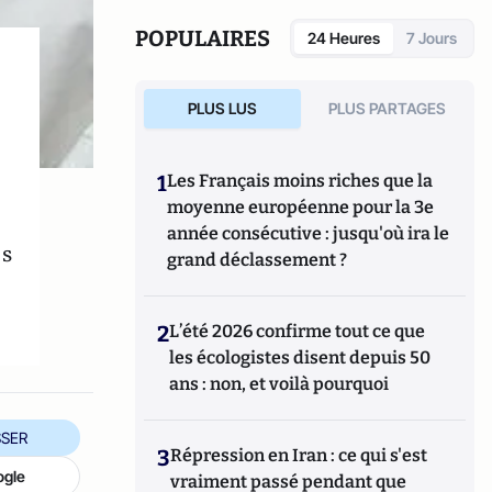
POPULAIRES
24 Heures
7 Jours
PLUS LUS
PLUS PARTAGES
1
Les Français moins riches que la
moyenne européenne pour la 3e
année consécutive : jusqu'où ira le
us
grand déclassement ?
2
L’été 2026 confirme tout ce que
les écologistes disent depuis 50
ans : non, et voilà pourquoi
SER
3
Répression en Iran : ce qui s'est
ogle
vraiment passé pendant que