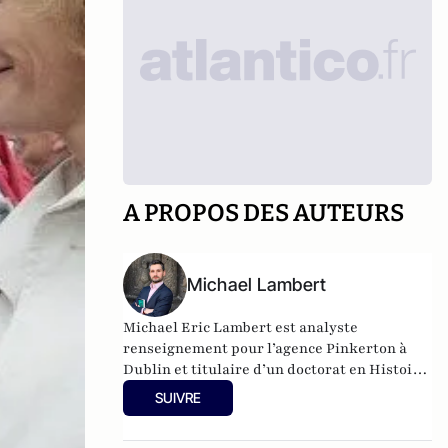
A PROPOS DES AUTEURS
Michael Lambert
Michael Eric Lambert est analyste
renseignement pour l’agence Pinkerton à
Dublin et titulaire d’un doctorat en Histoire
des relations internationales à Sorbonne
SUIVRE
Université en partenariat avec l’INSEAD.