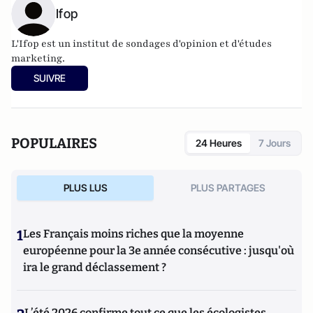
Ifop
L'Ifop est un institut de sondages d'opinion et d'études
marketing.
SUIVRE
POPULAIRES
24 Heures
7 Jours
PLUS LUS
PLUS PARTAGES
1
Les Français moins riches que la moyenne
européenne pour la 3e année consécutive : jusqu'où
ira le grand déclassement ?
L’été 2026 confirme tout ce que les écologistes