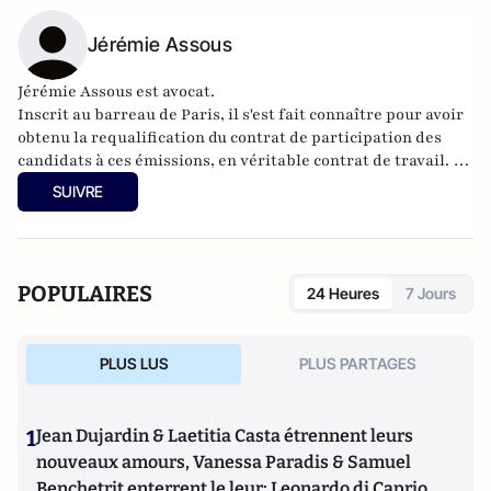
Jérémie Assous
Jérémie Assous est avocat.
Inscrit au barreau de Paris, il s'est fait connaître pour avoir
obtenu la requalification du contrat de participation des
candidats à ces émissions, en véritable contrat de travail. Il
a également défendu, avec Maître Thierry Lévy, Julien
SUIVRE
Coupat et le "groupe de Tarnac".
POPULAIRES
24 Heures
7 Jours
PLUS LUS
PLUS PARTAGES
1
Jean Dujardin & Laetitia Casta étrennent leurs
nouveaux amours, Vanessa Paradis & Samuel
Benchetrit enterrent le leur; Leonardo di Caprio