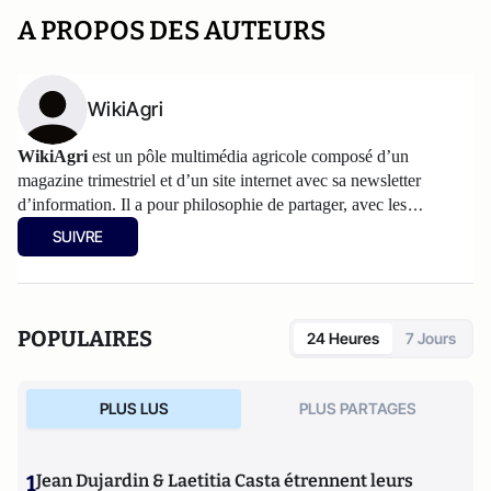
A PROPOS DES AUTEURS
WikiAgri
WikiAgri
est un pôle multimédia agricole composé d’un
magazine trimestriel et d’un
site internet
avec sa newsletter
d’information. Il a pour philosophie de partager, avec les
agriculteurs, les informations et les réflexions sur l’agriculture.
SUIVRE
Les articles partagés sur Atlantico sont accessibles au grand
public, d'autres informations plus spécialisées figurent sur
wikiagri.fr
POPULAIRES
24 Heures
7 Jours
PLUS LUS
PLUS PARTAGES
1
Jean Dujardin & Laetitia Casta étrennent leurs