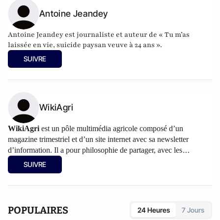
Antoine Jeandey
Antoine Jeandey est journaliste et auteur de
« Tu m’as
laissée en vie, suicide paysan veuve à 24 ans ».
SUIVRE
WikiAgri
WikiAgri
est un pôle multimédia agricole composé d’un
magazine trimestriel et d’un
site internet
avec sa newsletter
d’information. Il a pour philosophie de partager, avec les
agriculteurs, les informations et les réflexions sur l’agriculture.
SUIVRE
Les articles partagés sur Atlantico sont accessibles au grand
public, d'autres informations plus spécialisées figurent sur
wikiagri.fr
POPULAIRES
24 Heures
7 Jours