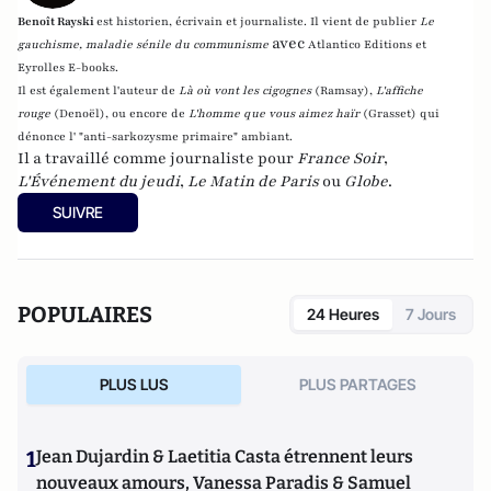
Benoît Rayski
est historien, écrivain et journaliste. Il vient de publier
Le
avec
gauchisme, maladie sénile du communisme
Atlantico Editions et
Eyrolles E-books.
Il est également l'auteur de
Là où vont les cigognes
(Ramsay),
L'affiche
rouge
(Denoël), ou encore de
L'homme que vous aimez haïr
(Grasset)
qui
dénonce l' "anti-sarkozysme primaire" ambiant.
Il a travaillé comme journaliste pour
France Soir
,
L'Événement du jeudi
,
Le Matin de Paris
ou
Globe
.
SUIVRE
POPULAIRES
24 Heures
7 Jours
PLUS LUS
PLUS PARTAGES
1
Jean Dujardin & Laetitia Casta étrennent leurs
nouveaux amours, Vanessa Paradis & Samuel