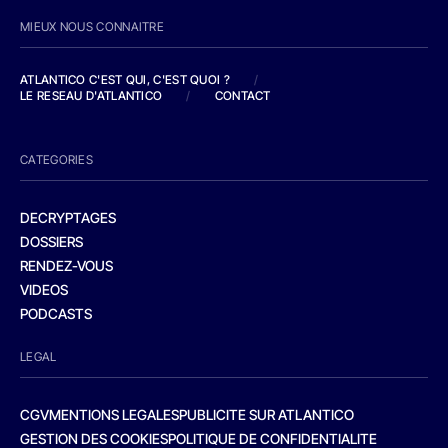
MIEUX NOUS CONNAITRE
ATLANTICO C'EST QUI, C'EST QUOI ?
/
LE RESEAU D'ATLANTICO
/
CONTACT
CATEGORIES
DECRYPTAGES
DOSSIERS
RENDEZ-VOUS
VIDEOS
PODCASTS
LEGAL
CGV
MENTIONS LEGALES
PUBLICITE SUR ATLANTICO
GESTION DES COOKIES
POLITIQUE DE CONFIDENTIALITE