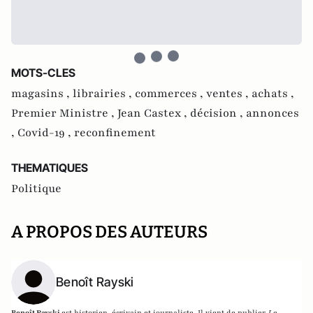
MOTS-CLES
magasins ,
librairies ,
commerces ,
ventes ,
achats ,
Premier Ministre ,
Jean Castex ,
décision ,
annonces
,
Covid-19 ,
reconfinement
THEMATIQUES
Politique
A PROPOS DES AUTEURS
Benoît Rayski
Benoît Rayski
est historien, écrivain et journaliste. Il vient de publier
Le