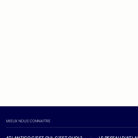
MIEUX NOUS CONNAITRE
ATLANTICO C'EST QUI, C'EST QUOI ?
/
LE RESEAU D'ATL