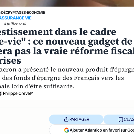
E
›
DÉCRYPTAGES
›
ECONOMIE
ASSURANCE VIE
8 juillet 2016
vestissement dans le cadre
e-vie" : ce nouveau gadget de
a pas la vraie réforme fisca
rises
acron a présenté le nouveau produit d'éparg
e des fonds d'épargne des Français vers les
is loin d'être suffisante.
Philippe Crevel
PARTAGER
CLAS
Ajouter Atlantico en favori sur Go