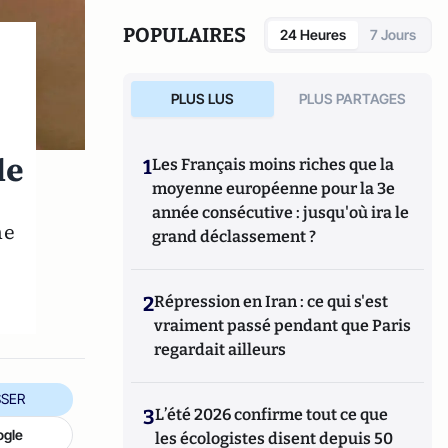
POPULAIRES
24 Heures
7 Jours
PLUS LUS
PLUS PARTAGES
le
1
Les Français moins riches que la
moyenne européenne pour la 3e
année consécutive : jusqu'où ira le
ne
grand déclassement ?
2
Répression en Iran : ce qui s'est
vraiment passé pendant que Paris
regardait ailleurs
SER
3
L’été 2026 confirme tout ce que
ogle
les écologistes disent depuis 50