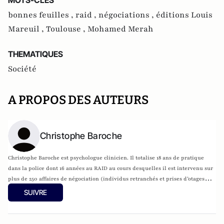
MOTS-CLES
bonnes feuilles ,
raid ,
négociations ,
éditions Louis
Mareuil ,
Toulouse ,
Mohamed Merah
THEMATIQUES
Société
A PROPOS DES AUTEURS
Christophe Baroche
Christophe Baroche est psychologue clinicien. Il totalise 18 ans de pratique
dans la police dont 16 années au RAID au cours desquelles il est intervenu sur
plus de 250 affaires de négociation (individus retranchés et prises d’otages…).
Dans
Le souffleur
il livre un témoignage, écrit avec Danielle Thiéry.
SUIVRE