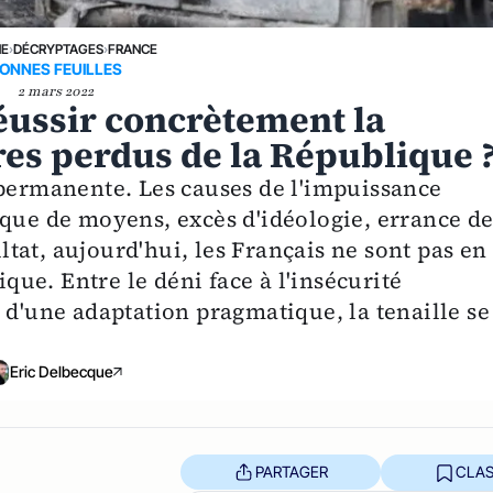
NE
›
DÉCRYPTAGES
›
FRANCE
ONNES FEUILLES
2 mars 2022
éussir concrètement la
res perdus de la République 
 permanente. Les causes de l'impuissance
nque de moyens, excès d'idéologie, errance de
ultat, aujourd'hui, les Français ne sont pas en
ique. Entre le déni face à l'insécurité
 d'une adaptation pragmatique, la tenaille se
Eric Delbecque
PARTAGER
CLAS