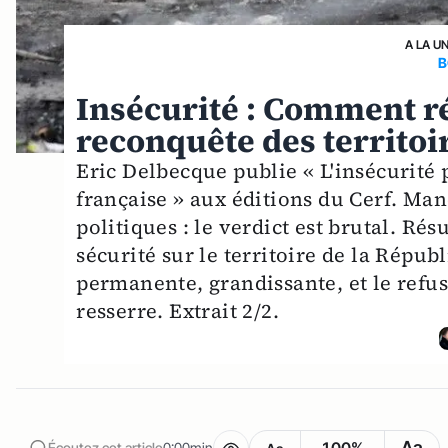
A LA U
B
Insécurité : Comment r
reconquête des territoi
Eric Delbecque publie « L'insécurité
française » aux éditions du Cerf. Ma
politiques : le verdict est brutal. Rés
sécurité sur le territoire de la Républ
permanente, grandissante, et le refus
resserre. Extrait 2/2.
Aa
Écoutez cet article
0:00min