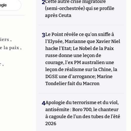
d’intelligence économique et de
2
Cette autre crise migratoire
ogle
communication de crise au sein d’une filiale
(semi-orchestrée) qui se profile
de La Compagnie Financière Rothschild.
après Ceuta
3
Le Point révèle ce qu'on sniffe à
iers ,
l'Elysée, Marianne que Xavier Niel
 la paix ,
hacke l'Etat; Le Nobel de la Paix
russe donne une leçon de
courage, l'ex PM australien une
 ,
leçon de réalisme sur la Chine, la
DGSE une d'arrogance; Marine
Tondelier fait du Macron
4
Apologie du terrorisme et du viol,
antisémite : Boro 700, le chanteur
à cagoule de l’un des tubes de l’été
2026