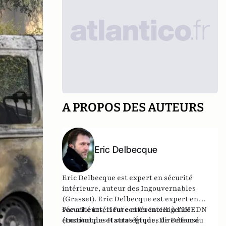
A PROPOS DES AUTEURS
Eric Delbecque
Eric Delbecque est expert en sécurité
intérieure, auteur des Ingouvernables
(Grasset). Eric Delbecque est expert en
sécurité intérieure et en intelligence
Par ailleurs, il fut conférencier à l’IHEDN
économique et stratégique, Directeur du
(Institut des Hautes Études de Défense