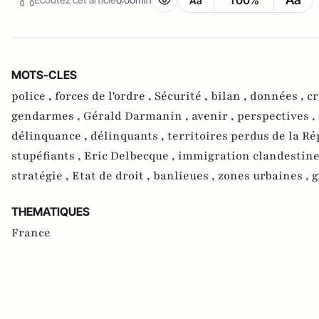
100%
Aa
MOTS-CLES
police ,
forces de l'ordre ,
Sécurité ,
bilan ,
données ,
cr
gendarmes ,
Gérald Darmanin ,
avenir ,
perspectives ,
délinquance ,
délinquants ,
territoires perdus de la Ré
stupéfiants ,
Eric Delbecque ,
immigration clandestine
stratégie ,
Etat de droit ,
banlieues ,
zones urbaines ,
g
THEMATIQUES
France