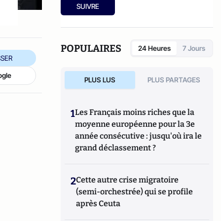
spectacles divers, cinéma, expos, livres,
SUIVRE
etc.).
POPULAIRES
24 Heures
7 Jours
SER
ogle
PLUS LUS
PLUS PARTAGES
1
Les Français moins riches que la
moyenne européenne pour la 3e
année consécutive : jusqu'où ira le
grand déclassement ?
2
Cette autre crise migratoire
(semi-orchestrée) qui se profile
après Ceuta