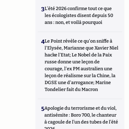
3
L’été 2026 confirme tout ce que
les écologistes disent depuis 50
ans : non, et voilà pourquoi
4
Le Point révèle ce qu'on sniffe à
l'Elysée, Marianne que Xavier Niel
hacke l'Etat; Le Nobel de la Paix
russe donne une leçon de
courage, l'ex PM australien une
leçon de réalisme sur la Chine, la
DGSE une d'arrogance; Marine
Tondelier fait du Macron
5
Apologie du terrorisme et du viol,
antisémite : Boro 700, le chanteur
à cagoule de l’un des tubes de l’été
2026