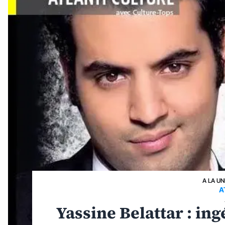
A LA UN
A
Yassine Belattar : ing