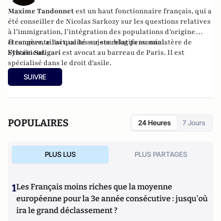
Maxime Tandonnet
est un haut fonctionnaire français, qui a
été conseiller de Nicolas Sarkozy sur les
questions relatives
à l’immigration, l’intégration des populations d’origine
étrangère, ainsi que les sujets relatifs au ministère de
Il commente l'actualité sur son
blog personnel
.
l’Intérieur.
Sylvain Saligari
est
avocat au barreau de Paris
. Il est
spécialisé dans le droit d'asile.
SUIVRE
POPULAIRES
24 Heures
7 Jours
PLUS LUS
PLUS PARTAGES
1
Les Français moins riches que la moyenne
européenne pour la 3e année consécutive : jusqu'où
ira le grand déclassement ?