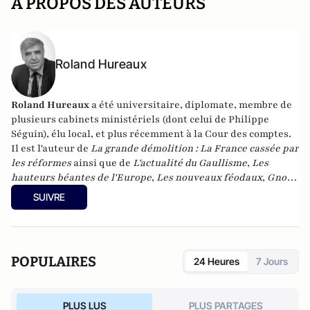
A PROPOS DES AUTEURS
Roland Hureaux
Roland Hureaux
a été universitaire, diplomate, membre de
plusieurs cabinets ministériels (dont celui de Philippe
Séguin), élu local, et plus récemment à la Cour des comptes.
Il est l'auteur de
La grande démolition : La France cassée par
les réformes
ainsi que de
L'actualité du Gaullisme
,
Les
hauteurs béantes de l'Europe
,
Les nouveaux féodaux
,
Gnose
et gnostiques des origines à nos jours
.
SUIVRE
POPULAIRES
24 Heures
7 Jours
PLUS LUS
PLUS PARTAGES