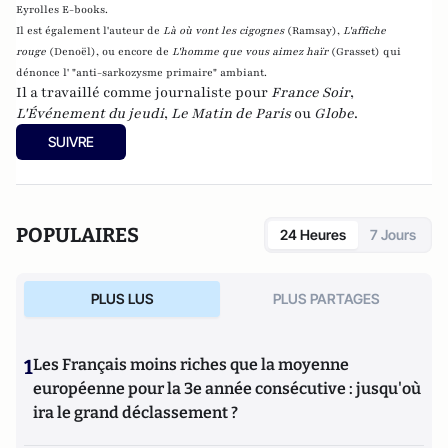
Eyrolles E-books.
Il est également l'auteur de
Là où vont les cigognes
(Ramsay),
L'affiche
rouge
(Denoël), ou encore de
L'homme que vous aimez haïr
(Grasset)
qui
dénonce l' "anti-sarkozysme primaire" ambiant.
Il a travaillé comme journaliste pour
France Soir
,
L'Événement du jeudi
,
Le Matin de Paris
ou
Globe
.
SUIVRE
POPULAIRES
24 Heures
7 Jours
PLUS LUS
PLUS PARTAGES
1
Les Français moins riches que la moyenne
européenne pour la 3e année consécutive : jusqu'où
ira le grand déclassement ?