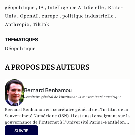
géopolitique ,
IA ,
Intelligence Artificielle ,
Etats-
Unis ,
OpenAI ,
europe ,
politique industrielle ,
Anthropic ,
TikTok
THEMATIQUES
Géopolitique
A PROPOS DES AUTEURS
Bernard Benhamou
Secrétaire général de l'institut de la souveraineté numérique
Bernard Benhamou est secrétaire général de l’Institut de la
Souveraineté Numérique (ISN). Il est aussi enseignant sur la
gouvernance de l’Internet à l’Université Paris I-Panthéon
Sorbonne. Il a exercé les fonctions de délégué
SUIVRE
interministériel aux usages de l’Internet auprès du