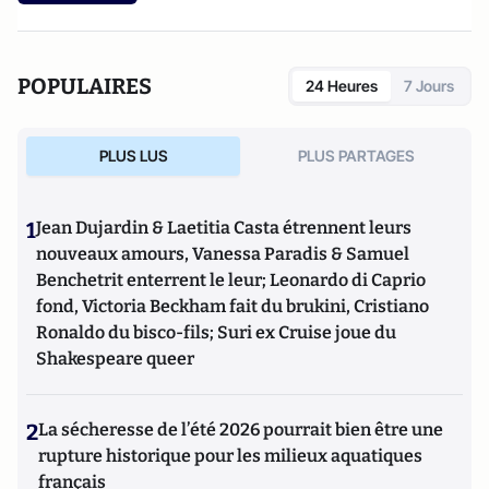
ministère de la Recherche et du ministère de l’Économie
numérique (2007-2013). Il y a fondé le portail Proxima
Mobile, premier portail européen de services mobiles pour
POPULAIRES
24 Heures
7 Jours
les citoyens. Il a coordonné la première conférence
ministérielle européenne sur l’Internet des objets lors de la
Présidence Française de l’Union européenne de 2008. Il a
PLUS LUS
PLUS PARTAGES
été le conseiller de la Délégation Française au Sommet des
Nations unies sur la Société de l’Information (2003-2006). Il
a aussi créé les premières conférences sur l’impact des
1
Jean Dujardin & Laetitia Casta étrennent leurs
technologies sur les administrations à l’Ena en 1998. Enfin, il
a été le concepteur de « Passeport pour le Cybermonde », la
nouveaux amours, Vanessa Paradis & Samuel
première exposition entièrement en réseau créée à la Cité
Benchetrit enterrent le leur; Leonardo di Caprio
des Sciences et de l’Industrie en 1997.
fond, Victoria Beckham fait du brukini, Cristiano
Ronaldo du bisco-fils; Suri ex Cruise joue du
Shakespeare queer
2
La sécheresse de l’été 2026 pourrait bien être une
rupture historique pour les milieux aquatiques
français