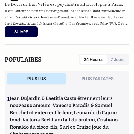
Le Docteur Dan Véléa est psychiatre addictologue à Paris.
Il est l'auteur de nombreux ouvrages sur les addictions, dont
Toxicomanie et
conduites addictives
(Heures-de-France). Avec Michel Hautefeuille, il a co-
écrit
Les addictions à Internet
(Payot) et L
es drogues de synthèse
(
PUF, Que
sais-je ?, Paris, 2002).
SUIVRE
POPULAIRES
24 Heures
7 Jours
PLUS LUS
PLUS PARTAGES
1
Jean Dujardin & Laetitia Casta étrennent leurs
nouveaux amours, Vanessa Paradis & Samuel
Benchetrit enterrent le leur; Leonardo di Caprio
fond, Victoria Beckham fait du brukini, Cristiano
Ronaldo du bisco-fils; Suri ex Cruise joue du