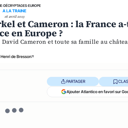
NE
›
DÉCRYPTAGES
›
EUROPE
A LA TRAINE
16 avril 2013
el et Cameron : la France a-
nce en Europe ?
 David Cameron et toute sa famille au châte
Henri de Bresson
PARTAGER
CLAS
Ajouter Atlantico en favori sur Go