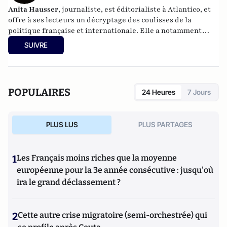
Anita Hausser
, journaliste, est éditorialiste à Atlantico, et
offre à ses lecteurs un décryptage des coulisses de la
politique française et internationale. Elle a notamment
publié
Sarkozy, itinéraire d'une ambition
(Editions
SUIVRE
l'Archipel, 2003). Elle a également réalisé les documentaires
Femme députée, un homme comme les autres ?
(2014) et
Bruno Le Maire, l'Affranchi
(2015).
POPULAIRES
24 Heures
7 Jours
PLUS LUS
PLUS PARTAGES
1
Les Français moins riches que la moyenne
européenne pour la 3e année consécutive : jusqu'où
ira le grand déclassement ?
2
Cette autre crise migratoire (semi-orchestrée) qui