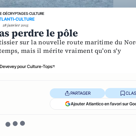
E
›
DÉCRYPTAGES
›
CULTURE
TLANTI-CULTURE
28 janvier 2015
s perdre le pôle
utissier sur la nouvelle route maritime du No
s temps, mais il mérite vraiment qu'on s'y
 Devevey pour Culture-Tops
PARTAGER
CLAS
Ajouter Atlantico en favori sur Go