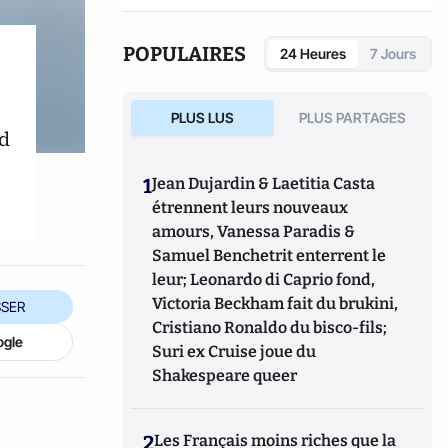
POPULAIRES
24 Heures
7 Jours
PLUS LUS
PLUS PARTAGES
rd
1
Jean Dujardin & Laetitia Casta
étrennent leurs nouveaux
amours, Vanessa Paradis &
Samuel Benchetrit enterrent le
leur; Leonardo di Caprio fond,
Victoria Beckham fait du brukini,
SER
Cristiano Ronaldo du bisco-fils;
ogle
Suri ex Cruise joue du
Shakespeare queer
2
Les Français moins riches que la