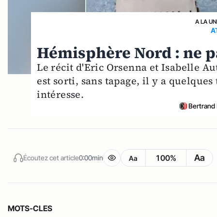
A LA UN
A
Hémisphère Nord : ne pa
Le récit d'Eric Orsenna et Isabelle A
est sorti, sans tapage, il y a quelque
intéresse.
Bertrand
Aa
100%
Écoutez cet article
0:00min
Aa
MOTS-CLES