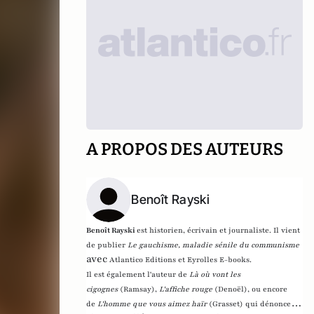
A PROPOS DES AUTEURS
Benoît Rayski
Benoît Rayski
est historien, écrivain et journaliste. Il vient
de publier
Le gauchisme, maladie sénile du communisme
avec
Atlantico Editions et Eyrolles E-books.
Il est également l'auteur de
Là où vont les
cigognes
(Ramsay),
L'affiche rouge
(Denoël), ou encore
de
L'homme que vous aimez haïr
(Grasset)
qui dénonce l'