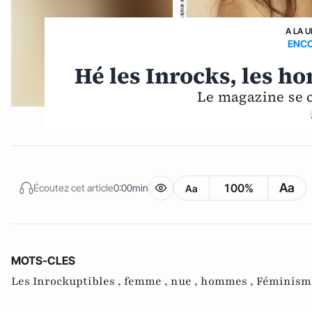
A LA 
ENCO
Hé les Inrocks, les h
Le magazine se c
Aa
100%
Écoutez cet article
0:00min
Aa
MOTS-CLES
Les Inrockuptibles ,
femme ,
nue ,
hommes ,
Féminism