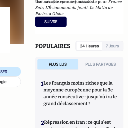
Il a travaillé comme journaliste pour
France
"anti-sarkozysme primaire" ambiant.
Soir
,
L'Événement du jeudi
,
Le Matin de
Paris
ou
Globe
.
SUIVRE
POPULAIRES
24 Heures
7 Jours
PLUS LUS
PLUS PARTAGES
SER
ogle
1
Les Français moins riches que la
moyenne européenne pour la 3e
année consécutive : jusqu'où ira le
grand déclassement ?
2
Répression en Iran : ce qui s'est