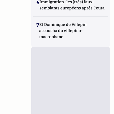
6
Immigration : les (très) faux-
semblants européens après Ceuta
7
Et Dominique de Villepin
accoucha du villepino-
macronisme