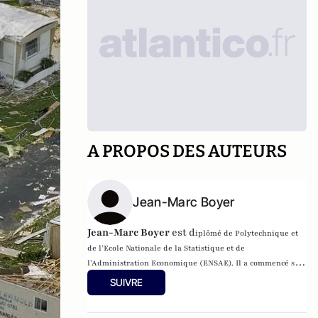
A PROPOS DES AUTEURS
Jean-Marc Boyer
Jean-Marc Boyer
est d
iplômé de Polytechnique et
de l’Ecole Nationale de la Statistique et de
l’Administration Economique (ENSAE). Il a commencé
sa
carrière en tant que commissaire contrôleur des
SUIVRE
assurances puis a occupé différentes fonctions à
l’Inspection Générale des Finances (IGF), à la Commission