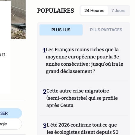
de Contrôle des Assurances et à la direction du Trésor.
Il
est cofondateur de GLM et de la Gazette de l’Assurance.
POPULAIRES
24 Heures
7 Jours
PLUS LUS
PLUS PARTAGES
1
Les Français moins riches que la
on
moyenne européenne pour la 3e
année consécutive : jusqu'où ira le
e
grand déclassement ?
2
Cette autre crise migratoire
(semi-orchestrée) qui se profile
après Ceuta
SER
ogle
3
L’été 2026 confirme tout ce que
les écologistes disent depuis 50