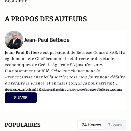
Economie
A PROPOS DES AUTEURS
Jean-Paul Betbeze
Jean-Paul Betbeze
est président de Betbeze Conseil SAS. Il a
également été Chef économiste et directeur des études
économiques de Crédit Agricole SA jusqu'en 2012.
Il a notamment publié
Crise une chance pour la
France
;
Crise : par ici la sortie
;
2012 : 100 jours pour défaire
ou refaire la France
, et en mars 2013
Si ça nous arrivait
demain...
Son site internet est le suivant :
(Plon). En
www.betbezeconseil.com
2016, il publie
La Guerre des Mondialisations
, aux
et en 2017 "La France, ce malade imaginaire"
éditions
Economica
SUIVRE
chez le même éditeur.
POPULAIRES
24 Heures
7 Jours