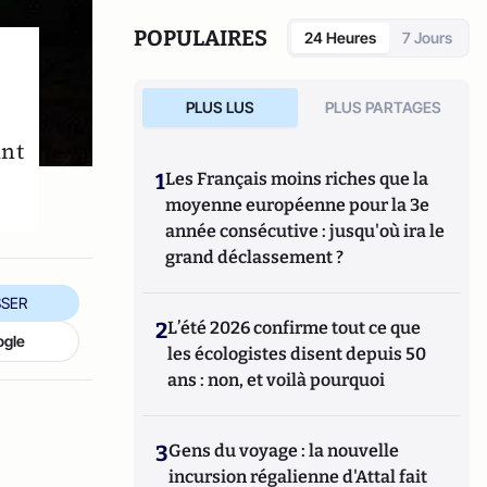
POPULAIRES
24 Heures
7 Jours
PLUS LUS
PLUS PARTAGES
ant
1
Les Français moins riches que la
moyenne européenne pour la 3e
année consécutive : jusqu'où ira le
grand déclassement ?
SER
2
L’été 2026 confirme tout ce que
ogle
les écologistes disent depuis 50
ans : non, et voilà pourquoi
3
Gens du voyage : la nouvelle
incursion régalienne d'Attal fait