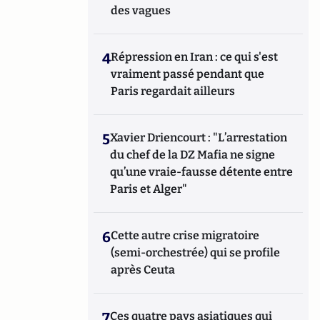
des vagues
4
Répression en Iran : ce qui s'est
vraiment passé pendant que
Paris regardait ailleurs
5
Xavier Driencourt : "L’arrestation
du chef de la DZ Mafia ne signe
qu’une vraie-fausse détente entre
Paris et Alger"
6
Cette autre crise migratoire
(semi-orchestrée) qui se profile
après Ceuta
7
Ces quatre pays asiatiques qui