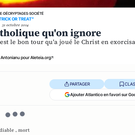
NE
›
DÉCRYPTAGES
›
SOCIÉTÉ
TRICK OR TREAT"
31 octobre 2014
atholique qu'on ignore
est le bon tour qu'a joué le Christ en exorcis
 Antonianu pour Aleteia.org
PARTAGER
CLAS
Ajouter Atlantico en favori sur Go
diable ,
mort