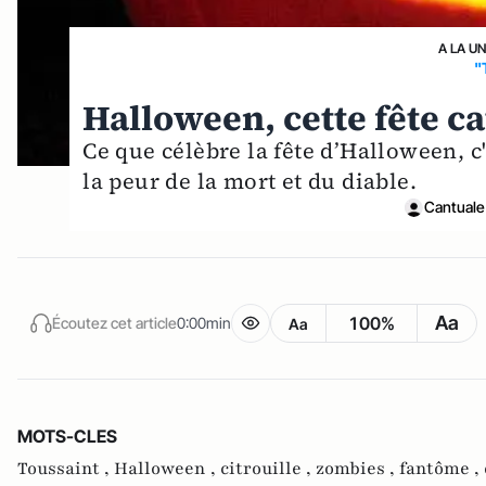
A LA U
"
Halloween, cette fête c
Ce que célèbre la fête d’Halloween, c'
la peur de la mort et du diable.
Cantuale
Aa
100%
Écoutez cet article
0:00min
Aa
MOTS-CLES
Toussaint ,
Halloween ,
citrouille ,
zombies ,
fantôme ,