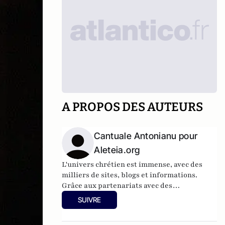
A PROPOS DES AUTEURS
Cantuale Antonianu pour
Aleteia.org
L'univers chrétien est immense, avec des
milliers de sites, blogs et informations.
Grâce aux partenariats avec des
fournisseurs de contenus,
Aleteia
est une
SUIVRE
plateforme unique pour tous ceux qui
cherchent la vérité.