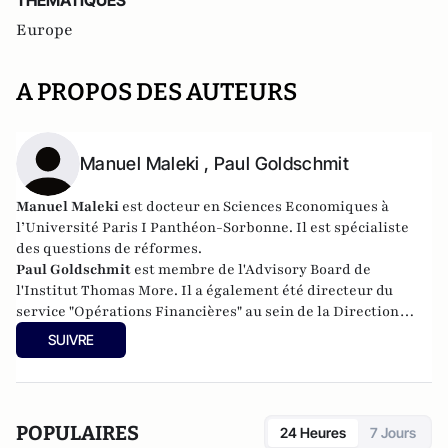
THEMATIQUES
Europe
A PROPOS DES AUTEURS
Manuel Maleki , Paul Goldschmit
Manuel Maleki
est docteur en Sciences Economiques à
l’Université Paris I Panthéon-Sorbonne.
Il est spécialiste
des questions de réformes.
Paul Goldschmit
est
membre de l'Advisory Board de
l'Institut Thomas More.
Il a également été directeur du
service "Opérations Financières" au sein de la Direction
Générale "Affaires Économiques et Financières" de la
SUIVRE
Commission Européenne.
POPULAIRES
24 Heures
7 Jours