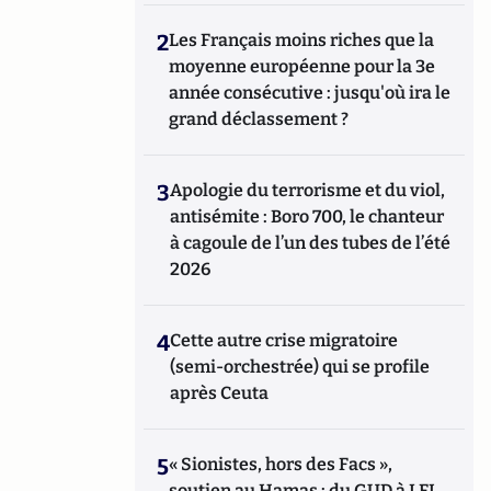
2
Les Français moins riches que la
moyenne européenne pour la 3e
année consécutive : jusqu'où ira le
grand déclassement ?
3
Apologie du terrorisme et du viol,
antisémite : Boro 700, le chanteur
à cagoule de l’un des tubes de l’été
2026
4
Cette autre crise migratoire
(semi-orchestrée) qui se profile
après Ceuta
5
« Sionistes, hors des Facs »,
soutien au Hamas : du GUD à LFI,