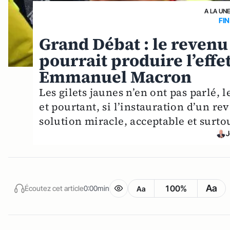
A LA UN
FI
Grand Débat : le revenu
pourrait produire l’eff
Emmanuel Macron
Les gilets jaunes n’en ont pas parlé, 
et pourtant, si l’instauration d’un re
solution miracle, acceptable et surto
J
Aa
100%
Écoutez cet article
0:00min
Aa