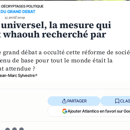
E
›
DÉCRYPTAGES
›
POLITIQUE
N DU GRAND DEBAT
15 avril 2019
 universel, la mesure qui
et whaouh recherché par
le grand débat a occulté cette réforme de socié
venu de base pour tout le monde était la
ut attendue ?
ean-Marc Sylvestre
PARTAGER
CLAS
Ajouter Atlantico en favori sur Go