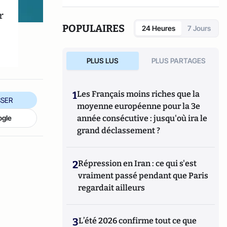
r
POPULAIRES
24 Heures
7 Jours
PLUS LUS
PLUS PARTAGES
1
Les Français moins riches que la
SER
moyenne européenne pour la 3e
année consécutive : jusqu'où ira le
ogle
grand déclassement ?
2
Répression en Iran : ce qui s'est
vraiment passé pendant que Paris
regardait ailleurs
3
L’été 2026 confirme tout ce que