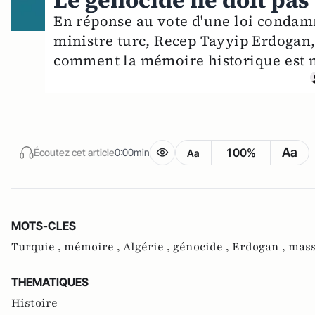
Le génocide ne doit pas
En réponse au vote d'une loi condam
ministre turc, Recep Tayyip Erdogan,
comment la mémoire historique est m
Aa
100%
Écoutez cet article
0:00min
Aa
MOTS-CLES
Turquie ,
mémoire ,
Algérie ,
génocide ,
Erdogan ,
mass
THEMATIQUES
Histoire