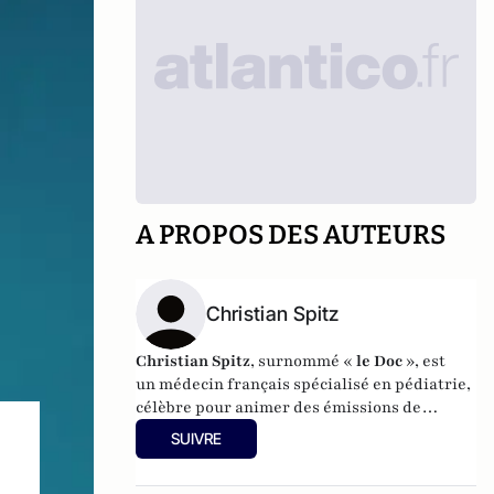
A PROPOS DES AUTEURS
Christian Spitz
Christian Spitz
, surnommé «
le Doc
», est
un
médecin
français
spécialisé en
pédiatrie
,
célèbre pour animer des
émissions de
radio
et de
télévision
. Il a notamment publié
SUIVRE
Questions d'adolescents (Editions Odile
Jacob - 1999)
.