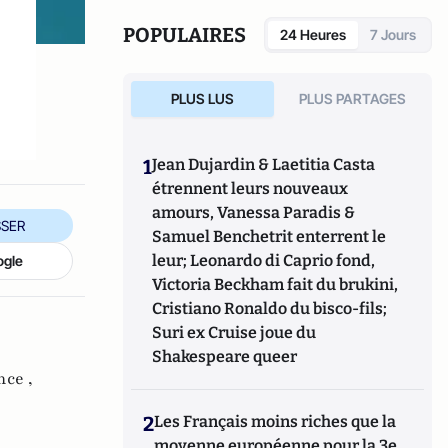
POPULAIRES
24 Heures
7 Jours
PLUS LUS
PLUS PARTAGES
1
Jean Dujardin & Laetitia Casta
étrennent leurs nouveaux
amours, Vanessa Paradis &
SER
Samuel Benchetrit enterrent le
leur; Leonardo di Caprio fond,
ogle
Victoria Beckham fait du brukini,
Cristiano Ronaldo du bisco-fils;
Suri ex Cruise joue du
Shakespeare queer
nce ,
2
Les Français moins riches que la
moyenne européenne pour la 3e