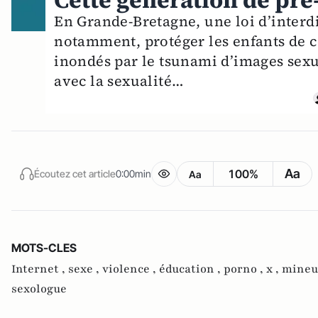
Cette génération de pré
En Grande-Bretagne, une loi d’interdic
notamment, protéger les enfants de c
inondés par le tsunami d’images sexue
avec la sexualité…
Aa
100%
Écoutez cet article
0:00min
Aa
MOTS-CLES
Internet ,
sexe ,
violence ,
éducation ,
porno ,
x ,
mineu
sexologue