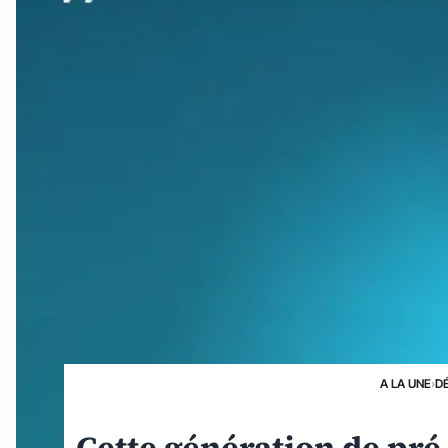
A LA UNE
›
D