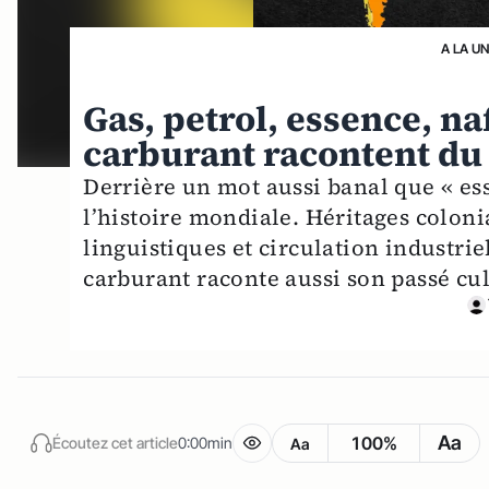
A LA U
Gas, petrol, essence, na
carburant racontent d
Derrière un mot aussi banal que « es
l’histoire mondiale. Héritages coloni
linguistiques et circulation industri
carburant raconte aussi son passé cul
Aa
100%
Écoutez cet article
0:00min
Aa