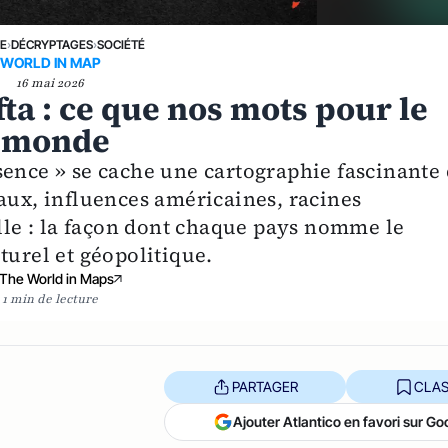
NE
›
DÉCRYPTAGES
›
SOCIÉTÉ
WORLD IN MAP
16 mai 2026
fta : ce que nos mots pour le
u monde
sence » se cache une cartographie fascinante
aux, influences américaines, racines
elle : la façon dont chaque pays nomme le
turel et géopolitique.
The World in Maps
1 min de lecture
PARTAGER
CLAS
Ajouter Atlantico en favori sur Go