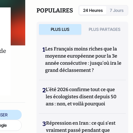
des étudiants, des journalistes, des
enseignants, des chercheurs et des esprits
POPULAIRES
24 Heures
7 Jours
curieux du monde entier.
PLUS LUS
PLUS PARTAGES
1
Les Français moins riches que la
 de
moyenne européenne pour la 3e
année consécutive : jusqu'où ira le
grand déclassement ?
2
L’été 2026 confirme tout ce que
les écologistes disent depuis 50
ans : non, et voilà pourquoi
SER
3
Répression en Iran : ce qui s'est
ogle
vraiment passé pendant que