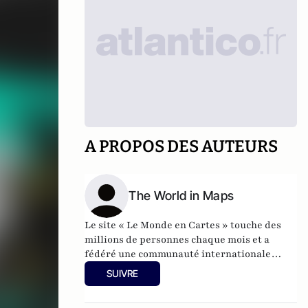
A PROPOS DES AUTEURS
The World in Maps
Le site « Le Monde en Cartes » touche des
millions de personnes chaque mois et a
fédéré une communauté internationale
désireuse de comprendre comment la
SUIVRE
géographie influence la politique, la société
et l’histoire. Nos contenus sont partagés par