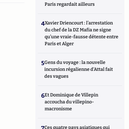
Paris regardait ailleurs
4
Xavier Driencourt : l’arrestation
du chef de la DZ Mafia ne signe
qu’une vraie-fausse détente entre
Paris et Alger
5
Gens du voyage : la nouvelle
incursion régalienne d'Attal fait
des vagues
6
Et Dominique de Villepin
accoucha du villepino-
macronisme
7
Ces quatre pays asiatiques qui