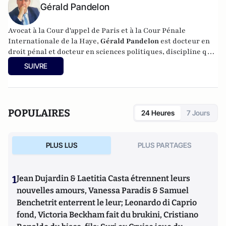
Gérald Pandelon
Avocat à la Cour d'appel de Paris et à la Cour Pénale
Internationale de la Haye,
Gérald Pandelon
est docteur en
droit pénal et docteur en sciences politiques, discipline qu'il
a enseignée pendant 15 ans. Gérald Pandelon est Président
SUIVRE
de l'Association française des professionnels de la justice et
du droit (AJPD). Diplômé de Sciences-Po, il est également
chargé d'enseignement. Il est l'auteur de
"Inquisition
française" (Editions Reinharc,
2025),
L'aveu en matière
POPULAIRES
24 Heures
7 Jours
pénale
; publié aux éditions Valensin (2015),
La face cachée
de la justice
(Editions Valensin, 2016),
Que sais-je sur le
métier d'avocat en France
(PUF, 2017) et
La France des
PLUS LUS
PLUS PARTAGES
caïds
(Max Milo, 2020).
1
Jean Dujardin & Laetitia Casta étrennent leurs
nouvelles amours, Vanessa Paradis & Samuel
Benchetrit enterrent le leur; Leonardo di Caprio
fond, Victoria Beckham fait du brukini, Cristiano