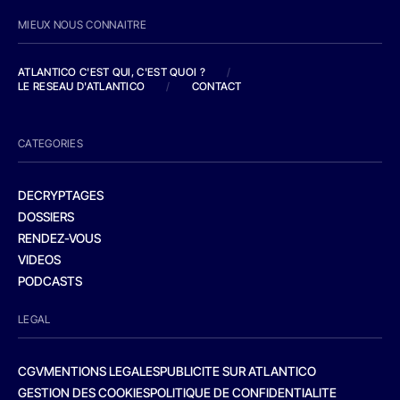
MIEUX NOUS CONNAITRE
ATLANTICO C'EST QUI, C'EST QUOI ?
/
LE RESEAU D'ATLANTICO
/
CONTACT
CATEGORIES
DECRYPTAGES
DOSSIERS
RENDEZ-VOUS
VIDEOS
PODCASTS
LEGAL
CGV
MENTIONS LEGALES
PUBLICITE SUR ATLANTICO
GESTION DES COOKIES
POLITIQUE DE CONFIDENTIALITE