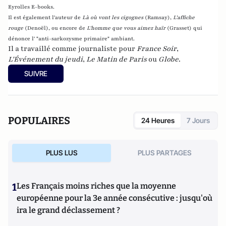
Eyrolles E-books.
Il est également l'auteur de
Là où vont les cigognes
(Ramsay),
L'affiche
rouge
(Denoël), ou encore de
L'homme que vous aimez haïr
(Grasset)
qui
dénonce l' "anti-sarkozysme primaire" ambiant.
Il a travaillé comme journaliste pour
France Soir
,
L'Événement du jeudi
,
Le Matin de Paris
ou
Globe
.
SUIVRE
POPULAIRES
24 Heures
7 Jours
PLUS LUS
PLUS PARTAGES
1
Les Français moins riches que la moyenne
européenne pour la 3e année consécutive : jusqu'où
ira le grand déclassement ?