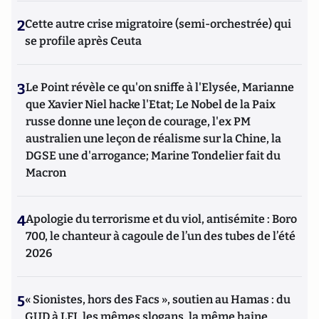
2
Cette autre crise migratoire (semi-orchestrée) qui
se profile après Ceuta
3
Le Point révèle ce qu'on sniffe à l'Elysée, Marianne
que Xavier Niel hacke l'Etat; Le Nobel de la Paix
russe donne une leçon de courage, l'ex PM
australien une leçon de réalisme sur la Chine, la
DGSE une d'arrogance; Marine Tondelier fait du
Macron
4
Apologie du terrorisme et du viol, antisémite : Boro
700, le chanteur à cagoule de l’un des tubes de l’été
2026
5
« Sionistes, hors des Facs », soutien au Hamas : du
GUD à LFI, les mêmes slogans, la même haine